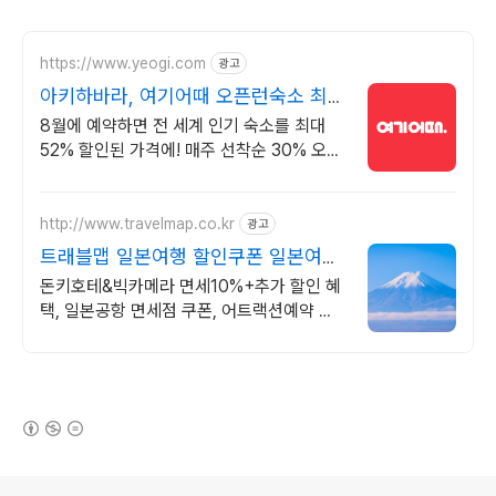
https://www.yeogi.com
광고
아키하바라, 여기어때 오픈런숙소 최대
81% 할인
8월에 예약하면 전 세계 인기 숙소를 최대
52% 할인된 가격에! 매주 선착순 30% 오픈
런 할인까지, 지금 최저가로 숙소 예약하기
http://www.travelmap.co.kr
광고
트래블맵 일본여행 할인쿠폰 일본여행
필수 쿠폰 다운가능
돈키호테&빅카메라 면세10%+추가 할인 혜
택, 일본공항 면세점 쿠폰, 어트랙션예약 일
본여행 모바일 할인쿠폰 제공
(새창열림)
로그 정보