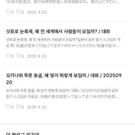
「日本の茶道は、静かな時間を楽しめる体験なの。 畳の上にすわっ
일본어 기본형知ってる → 知る（しる）: 알다包まれる → 包む（つつ
て、お茶をのむと心が落ち着くんだ。 茶碗を両手で持って少しずつ
む）: 감싸..
0
0
2025. 9. 23.
のむと、 お茶の味と一緒に空気まで感じられるんだよね。 旅行の中
でやってみると、思い出にのこるんだ。」 “일본의 다도는 조용한 시간을
즐길 수 있는 체험이에요. 다다미 위에 앉아 차를 마시면 마음이 편안해져요. 찻
삿포로 눈축제, 왜 전 세계에서 사람들이 모일까? / 대화
잔을 두 손으로 들고 조금씩 마시면 차 맛과 함께 공기까지 느낄 수 있어요. 여행
글 내용
중에 해보면 추억에 남아요.” 「にほんのさどうは、 しずかなじかんをたの
삿포로 눈축제, 왜 전 세계에서 사람들이 모일까?일본어 공부 듣기 스크립트 자
しめるたいけんなの。 たたみのうえにすわって、おちゃをのむとここ
료 男: 札幌の雪まつり知ってるか？めちゃくちゃでかい雪像が並ぶん
ろがおちつくんだ。 ちゃわんをりょうてでもってすこしずつのむと、
だよ。 女: うん、写真で見たことあるよ。ライトアップされると本当
おちゃのあじといっしょにくうきまでかんじられるんだよね..
0
0
2025. 9. 23.
にきれいなんだよね。 男: ああ、夜は幻想的だな。世界中から人が集
まるのもわかるよ。 女: そうなの。冬に北海道へ行くなら絶対に外せ
ないイベントだよね。 한국어 번역: 남자: 삿포로 눈축제 알아? 엄청 큰 눈 조
오키나와 푸른 동굴, 왜 빛이 파랗게 보일까 / 대화 / 202509
각들이 줄지어 있거든. 여자: 응, 사진으로 본 적 있어. 조명이 켜지면 진짜 예쁘
잖아. 남자: 맞아, 밤은 환상적이지. 전 세계에서 사람들이 모이는 것도 이해돼.
20
글 내용
여자: 그렇지. 겨울에 홋카이도 가면 절대 빼놓을 수 없는 이벤트야. 일본어 기본
오키나와 푸른 동굴, 왜 빛이 파랗게 보일까 / 대화 / 20250920일본어 공부
형知ってる → 知る（しる）: 알다並ぶ（ならぶ）: 줄지어 서다見た → 見
듣기 스크립트 자료女: 沖縄の青の洞窟って知ってる？水の中が全部青
る..
く光るんだよね。 男: ああ、太陽の光が反射して洞窟の中が青一色に
0
0
2025. 9. 22.
なるんだよな。 女: きれいすぎて写真で見るより感動するって聞いた
よ。 男: そうだよ。シュノーケリングで入ったら、一生の思い出にな
るんだよ。 한국어 번역: 여자: 오키나와 푸른 동굴 알아? 물속 전체가 파랗게
빛난대. 남자: 응, 태양빛이 반사돼서 동굴 안이 온통 파랗게 되는 거야. 여자: 사
진으로 보는 것보다 훨씬 감동적이라고 들었어. 남자: 맞아. 스노클링으로 들어