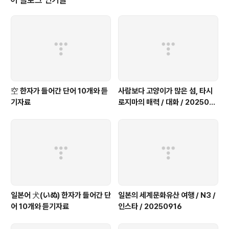
이 블로그 인기글
가면 평생 추억이 된다고 해. 일본어 기본형 知ってる → 知る（しる）: 알다
光る（ひかる）: 빛나다反射して → 反射する（はんしゃする）: 반사하
다なる（な..
空 한자가 들어간 단어 10개와 듣
사람보다 고양이가 많은 섬, 타시
기자료
로지마의 매력 / 대화 / 2025091
9
일본어 犬(いぬ) 한자가 들어간 단
일본의 세계문화유산 여행 / N3 /
어 10개와 듣기자료
인스타 / 20250916