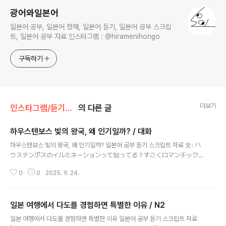
광어와일본어
일본어 공부, 일본어 청해, 일본어 듣기, 일본어 공부 스크립
트, 일본어 공부 자료 인스타그램 : @hiramenihongo
구독하기
더보기
인스타그램/듣기자료
의 다른 글
하우스텐보스 빛의 왕국, 왜 인기일까? / 대화
글 내용
하우스텐보스 빛의 왕국, 왜 인기일까? 일본어 공부 듣기 스크립트 자료 女: ハ
ウステンボスのイルミネーションって知ってる？すごくロマンチック
なんだよね。 男: ああ、1300万球のLEDが使われてるやつだな。街全
0
0
2025. 9. 24.
体が光に包まれるんだよ。 女: 運河沿いのライトアップもきれいで、
デートにもぴったりなんだよね。 男: そうだな。日本最大級って言わ
れるだけあって、一度は見てみたいよな。 여자: 하우스텐보스 일루미네
일본 여행에서 다도를 경험하면 특별한 이유 / N2
이션 알아? 정말 로맨틱하잖아. 남자: 응, 1,300만 개의 LED가 쓰인 거 말이지.
글 내용
도시 전체가 빛으로 감싸지더라. 여자: 운하 주변 조명도 예쁘고, 데이트하기에
일본 여행에서 다도를 경험하면 특별한 이유 일본어 공부 듣기 스크립트 자료
도 딱 좋잖아. 남자: 맞아. 일본 최대 규모라고 불릴 만해서 꼭 한번 보고 싶어져.