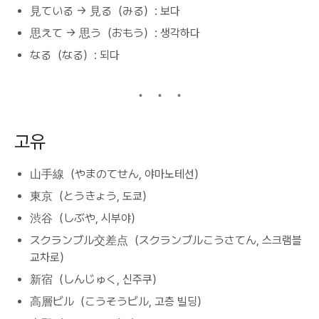
見ている → 見る（みる）: 보다
思えて → 思う（おもう）: 생각하다
なる（なる）: 되다
고유
山手線（やまのてせん, 야마노테선）
東京（とうきょう, 도쿄）
渋谷（しぶや, 시부야）
スクランブル交差点（スクランブルこうさてん, 스크램블
교차로）
新宿（しんじゅく, 신주쿠）
高層ビル（こうそうビル, 고층 빌딩）