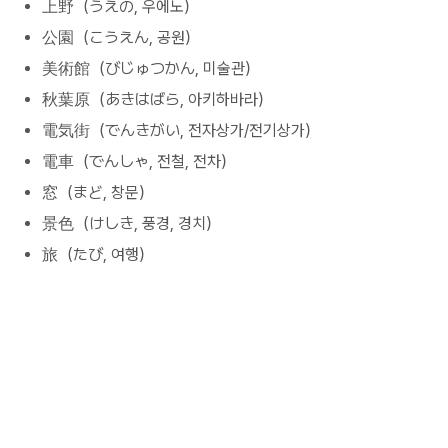
上野（うえの, 우에노）
公園（こうえん, 공원）
美術館（びじゅつかん, 미술관）
秋葉原（あきはばら, 아키하바라）
電気街（でんきがい, 전자상가/전기상가）
電車（でんしゃ, 전철, 전차）
窓（まど, 창문）
景色（けしき, 풍경, 경치）
旅（たび, 여행）