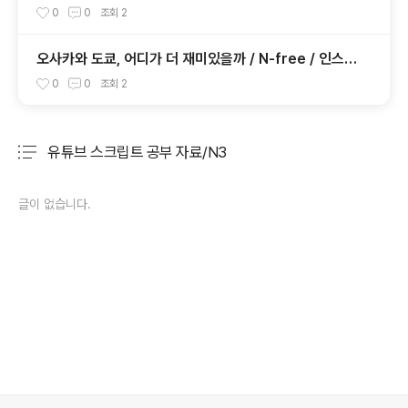
니다..)
0
0
조회
2
오사카와 도쿄, 어디가 더 재미있을까 / N-free / 인스타
/ 20250918
0
0
조회
2
유튜브 스크립트 공부 자료/N3
분류 전체보기
주요 글 목록
글이 없습니다.