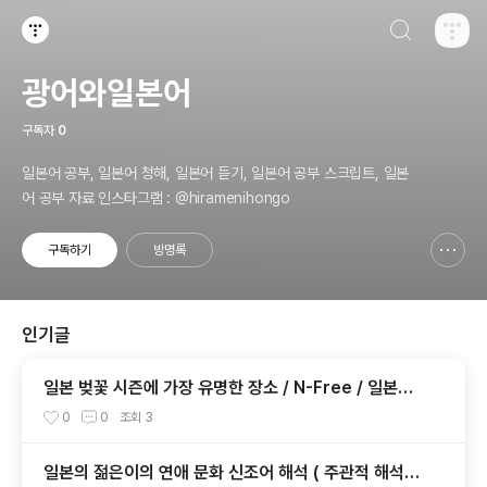
검색하기
티스토리
광어와일본어
구독자
0
일본어 공부, 일본어 청해, 일본어 듣기, 일본어 공부 스크립트, 일본
어 공부 자료 인스타그램 : @hiramenihongo
구독하기
방명록
신고하기 레이어
열기
인기글
일본 벚꽃 시즌에 가장 유명한 장소 / N-Free / 일본어
듣기 테스트
0
0
조회
3
일본의 젊은이의 연애 문화 신조어 해석 ( 주관적 해석입