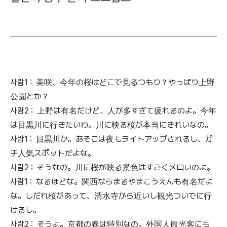
사람1 : 美咲、今年の桜はどこで見るつもり？やっぱり上野
公園とか？
사람2 : 上野は有名だけど、人が多すぎて疲れるのよ。今年
は目黒川に行きたいわ。川に映る桜が本当にきれいなの。
사람1 : 目黒川か。あそこは夜もライトアップされるし、ガ
チ人気スポットだよな。
사람2 : そうなの。川に桜が映る景色はすごくメロいのよ。
사람1 : なるほどな。関西ならまるやまこうえんも有名だよ
な。しだれ桜があって、清水寺から近いし観光ついでに行
けるし。
사람2 : そうよ。京都の春は特別なの。外国人観光客にも