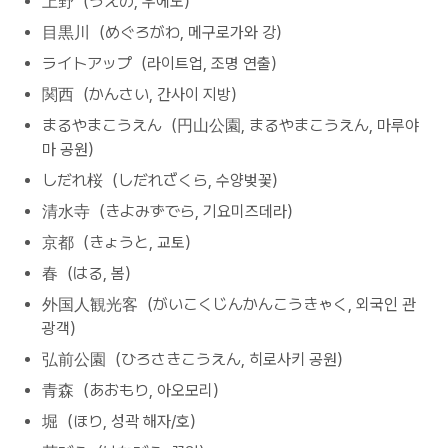
上野（うえの, 우에노）
目黒川（めぐろがわ, 메구로가와 강）
ライトアップ（라이트업, 조명 연출）
関西（かんさい, 간사이 지방）
まるやまこうえん（円山公園, まるやまこうえん, 마루야
마 공원）
しだれ桜（しだれざくら, 수양벚꽃）
清水寺（きよみずでら, 기요미즈데라）
京都（きょうと, 교토）
春（はる, 봄）
外国人観光客（がいこくじんかんこうきゃく, 외국인 관
광객）
弘前公園（ひろさきこうえん, 히로사키 공원）
青森（あおもり, 아오모리）
堀（ほり, 성곽 해자/호）