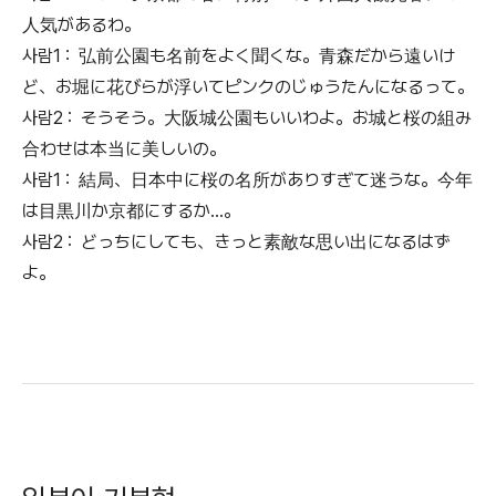
人気があるわ。
사람1 : 弘前公園も名前をよく聞くな。青森だから遠いけ
ど、お堀に花びらが浮いてピンクのじゅうたんになるって。
사람2 : そうそう。大阪城公園もいいわよ。お城と桜の組み
合わせは本当に美しいの。
사람1 : 結局、日本中に桜の名所がありすぎて迷うな。今年
は目黒川か京都にするか…。
사람2 : どっちにしても、きっと素敵な思い出になるはず
よ。