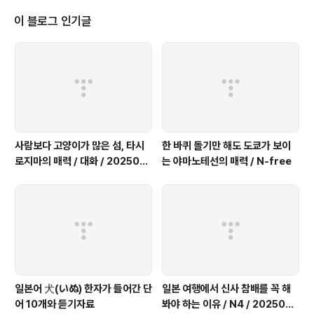
ないんだけど、サインでも大丈夫かな？ 여자 : 自治体によってはサイ
ンでも受け付けてくれるけど、印鑑があった方が安心よ。 남자 : 分か
이 블로그 인기글
った。そういえば期限ってある？ 여자 : あるわ。引っ越してから14日
以内に届け出しないといけないの。遅れると役所で注意されることも
あるのよ。 남자 : 結構短いな。仕事で忙しいと忘れそうだ。 여자 : 転
入届を出すと住民票が更新されて、銀行口..
사람보다 고양이가 많은 섬, 타시
한 바퀴 돌기만 해도 도쿄가 보이
로지마의 매력 / 대화 / 2025091
는 야마노테선의 매력 / N-free
9
일본어 犬(いぬ) 한자가 들어간 단
일본 여행에서 신사 참배를 꼭 해
어 10개와 듣기자료
봐야 하는 이유 / N4 / 2025091