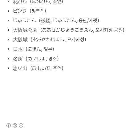
花びら（はなびら, 꽃잎）
ピンク（핑크색）
じゅうたん（絨毯, じゅうたん, 융단/카펫）
大阪城公園（おおさかじょうこうえん, 오사카성 공원）
大阪城（おおさかじょう, 오사카성）
日本（にほん, 일본）
名所（めいしょ, 명소）
思い出（おもいで, 추억）
(새창열림)