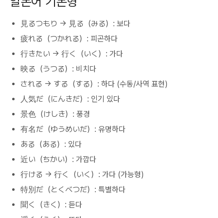
일본어 기본형
見るつもり → 見る（みる）: 보다
疲れる（つかれる）: 피곤하다
行きたい → 行く（いく）: 가다
映る（うつる）: 비치다
される → する（する）: 하다 (수동/사역 표현)
人気だ（にんきだ）: 인기 있다
景色（けしき）: 풍경
有名だ（ゆうめいだ）: 유명하다
ある（ある）: 있다
近い（ちかい）: 가깝다
行ける → 行く（いく）: 가다 (가능형)
特別だ（とくべつだ）: 특별하다
聞く（きく）: 듣다