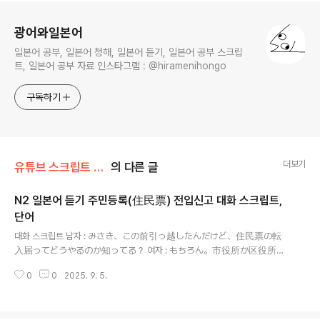
로그 정보
광어와일본어
일본어 공부, 일본어 청해, 일본어 듣기, 일본어 공부 스크립
트, 일본어 공부 자료 인스타그램 : @hiramenihongo
구독하기
더보기
유튜브 스크립트 공부 자료
의 다른 글
N2 일본어 듣기 주민등록(住民票) 전입신고 대화 스크립트,
단어
글 내용
대화 스크립트 남자 : みさき、この前引っ越したんだけど、住民票の転
入届ってどうやるのか知ってる？ 여자 : もちろん。市役所か区役所に
行って「転入届を出したいです」って言えばいいのよ。 남자 : 思ったよ
0
0
2025. 9. 5.
り簡単そうだな。でも持って行く書類って何が必要？ 여자 : まず転出
証明書。在留カード、それから印鑑ね。マイナンバーカードを持って
るなら一緒に出した方がいいわ。 남자 : なるほど。俺まだ印鑑作って