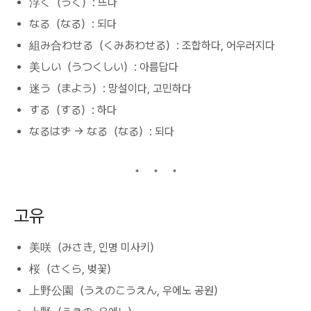
浮く（うく）: 뜨다
なる（なる）: 되다
組み合わせる（くみあわせる）: 조합하다, 어우러지다
美しい（うつくしい）: 아름답다
迷う（まよう）: 망설이다, 고민하다
する（する）: 하다
なるはず → なる（なる）: 되다
고유
美咲（みさき, 인명 미사키）
桜（さくら, 벚꽃）
上野公園（うえのこうえん, 우에노 공원）