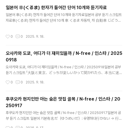
犬もいて、 警察犬や盲導犬は社会で大切な役割を果たし、 時には闘犬や
일본어 車(くるま) 한자가 들어간 단어 10개와 듣기자료
野犬の問題も話題になります。 일본에는 애완견으로 강아지를 키우는 사람도
글 내용
많지만, 집을 지키는 개나 사냥개, 목양견처럼 일하는 개들도 있으며, 경찰견과 안내
일본어 車(くるま) 한자가 들어간 단어 10개와 듣기자료일본어 공부 듣기 스크립트
견은 사회에서 중요한 역할을 하고 때..
자료車(くるま) 한자가 들어간 단어 10개 車 くるま 자동차, 차 自動車 じどうし
ゃ 자동차 電車 でんしゃ 전철, 기차 自転車 じてんしゃ 자전거 駐車場 ちゅう
しゃじょう 주차장 運転者 うんてんしゃ 운전자 列車 れっしゃ 열차 車両 し
작성시간
0
0
2025. 9. 18.
ゃりょう 차량 消防車 しょうぼうしゃ 소방차 救急車 きゅうきゅうしゃ 구급
차 日本の町では、自動車や電車、自転車、列車など色々な車両が走って
いて、 運転者は駐車場を探したり、時には消防車や救急車が通るのを待
오사카와 도쿄, 어디가 더 재미있을까 / N-free / 인스타 / 2025
つこともありますが、 昔から車は人々の生活に欠かせない存在です。 일
0918
본의 거리에서는 자동차, 전철, 자전거, 열차 등 여러 차량이 달리고 있으며, 운전자는
글 내용
주차장을 찾기도 하고 때로는 소방차나 구급차가 지나가는 것을 기다..
오사카와 도쿄, 어디가 더 재미있을까 / N-free / 인스타 / 20250918일본어 공부
듣기 스크립트 「大阪と東京、どっちが楽しいかって聞かれたら、本当に迷
うな。 東京は最新のファッションやカルチャーが集まっていて、 渋谷や
작성시간
0
0
2025. 9. 18.
原宿を歩くだけでも刺激的なんだ。 夜景は六本木ヒルズやスカイツリー
から見下ろすとまるで映画みたいで、 都会のスピード感を味わえる。大
阪は逆に、人の距離が近くて、 道頓堀や新世界のにぎやかさがすごくエ
후쿠오카 현지인만 아는 숨은 맛집 골목 / N-free / 인스타 / 20
ネルギッシュなんだ。 たこ焼きやお好み焼きを食べながら歩くのも最高だ
250917
な。 だから「都会の刺激を楽しみたいなら東京」 「食と人の温かさを感じた
글 내용
いなら大阪」って感じで、 どっちも魅力的だと思うよ。」 “오사카와 도쿄 중
후쿠오카 현지인만 아는 숨은 맛집 골목 / N-free / 인스타 / 20250917일본어 공
어디가 더 재미있냐고 묻는다면 정말 고민돼요. 도쿄는 최신 패션과 문화가 모여 있
부 듣기 스크립트 일본어 기본有名だ（ゆうめいだ）: 유명하다行かない → 行く
어서 시부야나 하라주쿠를 걷기만 해도 자..
（いく）: 가다並んでいて → 並ぶ（ならぶ）: 줄지어 서다多い（おおい）: 많
작성시간