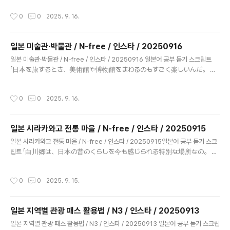
を感じられるんだよ。姫路城はとても大きくて白いお城で、 “白鷺城”と
작성시간
0
0
2025. 9. 16.
もよばれていて、世界遺産になっているんだ。 お城のまわりを歩くだけで
も楽しいの。そして富士山も日本を代表する山で、 世界文化遺産なんだ
よ。山にのぼる人も多いけど、下から見る富士山もすごくきれいで、 写
일본 미술관·박물관 / N-free / 인스타 / 20250916
真を撮る人でいっぱいなんだ。」 “일본에는 관광으로 갈 수 있는 세계문화유산이
글 내용
많이 있어요. 교토와 나라에서는 큰 사찰과 오래된 신사를 볼 수 있어서 일본의 옛 역
일본 미술관·박물관 / N-free / 인스타 / 20250916 일본어 공부 듣기 스크립트
사와 문화를 느낄 수 있어요. 히메지성은 아주 크고 하얀 성으로 ‘백로성’이라고도 불
「日本を旅するとき、美術館や博物館をまわるのもすごく楽しいんだ。 東
리며 세계유산이에요..
京の国立西洋美術館ではヨーロッパの名画を見られるし、 上野の東京国
立博物館では日本の仏像や刀など、歴史を感じる展示がたくさんある。
작성시간
0
0
2025. 9. 16.
京都では伝統的な美術や工芸を学べる施設もあって、日本文化を深く知
ることができるな。 さらに金沢の21世紀美術館は、現代アートの斬新な
展示で人気がある。 美術館や博物館をめぐると、ただ作品を見るだけじ
일본 시라카와고 전통 마을 / N-free / 인스타 / 20250915
ゃなくて、 その土地の歴史や考え方にふれることができるんだ。」 “일본을
글 내용
여행할 때 미술관이나 박물관을 돌아보는 것도 정말 즐거워요. 도쿄 국립서양미술관
일본 시라카와고 전통 마을 / N-free / 인스타 / 20250915일본어 공부 듣기 스크
에서는 유럽 명화를 볼 수 있고, 우에노의 도쿄국립박물관에서는 불상이나 일본도 같
립트 「白川郷は、日本の昔のくらしを今も感じられる特別な場所なの。 合
은 역사적인 전시가 많아요. 교..
掌造りの家が並んでいて、屋根は分厚い茅葺きで雪に強いんだよ。 冬に
なると屋根に雪が積もって、まるで絵本の中の村みたいな風景になるの。
작성시간
0
0
2025. 9. 15.
特に夜のライトアップは幻想的で、一度は見てほしい景色なんだ。 村を
歩くと田んぼや小川があって、自然と人のくらしが調和しているのを実感
できるよ。 観光地でありながら、今も人々が暮らしていて、日本の原風
일본 지역별 관광 패스 활용법 / N3 / 인스타 / 20250913
景を体験できる大切な場所だと思うな。」 “시라카와고는 일본의 옛 생활을 지
글 내용
금도 느낄 수 있는 특별한 장소예요. 갓쇼즈쿠리 가옥들이 줄지어 있고, 두꺼운 초가
일본 지역별 관광 패스 활용법 / N3 / 인스타 / 20250913 일본어 공부 듣기 스크립