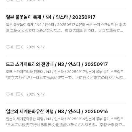
0
0
2025. 9. 17.
다ある（ある）: 있다にぎわってる → にぎわう: 붐비다, 활기차다行けば → 行
く（いく）: 가다楽しめる → 楽しむ（たのしむ）: 즐기다入る（はいる）: 들
어가다知れる → 知る（しる）: 알다고유福岡（ふくおか, 후쿠오카）ラーメン
일본 불꽃놀이 축제 / N4 / 인스타 / 20250917
（라멘）グルメ街（グルメがい, 맛집 거리）天神（てんじん, 텐진, 후쿠오카
글 내용
일본 불꽃놀이 축제 / N4 / 인스타 / 20250917일본어 공부 듣기 스크립트「日本の
중심가 지역）裏通り（うらどおり, 뒷골목）焼き鳥（やきとり, 야키토리, 닭꼬
夏は花火大会がゆうめいなんだよ。 東京の隅田川では、大きな花火が川
치구이）餃子（ぎょうざ, 교자, 만두）観光客（かんこうきゃく, 관광객）常
の上にあがって、 とてもきれいなんだ。 人はたくさん来て、屋台のたべ物
連さん（じょうれんさん, 단골손님）博多駅（はかた..
を食べたり、浴衣を着たりして楽しむんだよ。 大阪の天神祭でも花火を
작성시간
0
0
2025. 9. 17.
見ることができるんだ。 そして新潟の長岡花火大会は日本でもとても大
きくて、 空にいっぱい花火がひろがって、とてもすばらしいんだよ。」 “일
본 여름은 불꽃놀이 축제가 유명해요. 도쿄 스미다강에서는 큰 불꽃이 강 위로 터져
도쿄 스카이트리와 전망대 / N3 / 인스타 / 20250917
서 아주 아름다워요. 많은 사람들이 와서 노점 음식을 먹거나 유카타를 입고 즐기지
글 내용
요. 오사카 덴진마쓰리에서도 불꽃놀이를 볼 수 있어요. 그리고 니가타의 나가오카
도쿄 스카이트리와 전망대 / N3 / 인스타 / 20250917일본어 공부 듣기 스크립트
불꽃놀이는 일본에서도 아주 커서 하늘 가득 불꽃이 퍼져서 정말 훌륭해요..
「東京スカイツリーはとても高いタワーで、上に行くと東京の町がぜんぶ
見えるんだ。 昼はビルや川がよく見えて、夜は光でとてもきれいになるん
だよ。 展望台は350メートルと450メートルのところがあって、高いほう
작성시간
0
0
2025. 9. 17.
はガラスのかべで、 空を歩いているみたいな気もちになるんだ。 下に
は“ソラマチ”という大きなショッピングモールがあって、食べ物やおみや
げを買うことができるんだよ。 スカイツリーに行けば、一日楽しくすごせ
일본의 세계문화유산 여행 / N3 / 인스타 / 20250916
るんだ。」 “도쿄 스카이트리는 아주 높은 타워로, 꼭대기에 올라가면 도쿄 거리가
글 내용
전부 보여요. 낮에는 빌딩과 강이 잘 보이고, 밤에는 불빛으로 아주 예뻐져요. 전망대
일본의 세계문화유산 여행 / N3 / 인스타 / 20250916일본어 공부 듣기 스크립트
는 350미터와 450미터에 있는데, 높은 쪽은 유리벽으로 되어 있어서 마치 하늘을
「日本には観光で行ける世界文化遺産がたくさんあるの。 京都や奈良で
걷는 ..
は、大きなお寺や古い神社を見ることができて、 日本の昔の歴史や文化