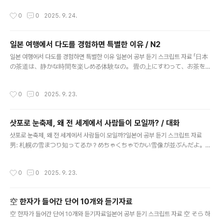
園や美術館、秋葉原の電気街まで、 ぜんぶつながっているんだよね。電
작성시간
0
0
2025. 9. 24.
車の窓から流れる景色を見ていると、 “東京ってこんなに多彩なんだ”っ
て思えて、移動そのものが旅になるんだよ。」 “야마노테선을 타고 한 바퀴 돌
면 도쿄의 여러 모습을 한 번에 볼 수 있어요. 시부야의 번화한 스크램블 교차로, 신주
일본 여행에서 다도를 경험하면 특별한 이유 / N2
의 고층 빌딩, 우에노의 공원과 미술관, 아키하바라의 전자상가까지 모두 연결돼 있
글 내용
죠. 전철 창밖으로 흘러가는 풍경을 보고 있으면 ‘아, 도쿄는 이렇게나 다양하구나’ 하
일본 여행에서 다도를 경험하면 특별한 이유 일본어 공부 듣기 스크립트 자료 「日本
고 느껴져서 이동 자체가 여행이 돼요.” 「やまのてせんにのっ..
の茶道は、静かな時間を楽しめる体験なの。 畳の上にすわって、お茶を
のむと心が落ち着くんだ。 茶碗を両手で持って少しずつのむと、 お茶の
味と一緒に空気まで感じられるんだよね。 旅行の中でやってみると、思
작성시간
0
0
2025. 9. 23.
い出にのこるんだ。」 “일본의 다도는 조용한 시간을 즐길 수 있는 체험이에요. 다
다미 위에 앉아 차를 마시면 마음이 편안해져요. 찻잔을 두 손으로 들고 조금씩 마시
면 차 맛과 함께 공기까지 느낄 수 있어요. 여행 중에 해보면 추억에 남아요.” 「にほ
삿포로 눈축제, 왜 전 세계에서 사람들이 모일까? / 대화
んのさどうは、 しずかなじかんをたのしめるたいけんなの。 たたみのうえ
글 내용
にすわって、おちゃをのむとこころがおちつくんだ。 ちゃわんをりょうて
삿포로 눈축제, 왜 전 세계에서 사람들이 모일까?일본어 공부 듣기 스크립트 자료
でもってすこしずつのむと、 おちゃのあじといっしょにくうきまでかんじ
男: 札幌の雪まつり知ってるか？めちゃくちゃでかい雪像が並ぶんだよ。
られるんだよね..
女: うん、写真で見たことあるよ。ライトアップされると本当にきれいなん
だよね。 男: ああ、夜は幻想的だな。世界中から人が集まるのもわかる
작성시간
0
0
2025. 9. 23.
よ。 女: そうなの。冬に北海道へ行くなら絶対に外せないイベントだよ
ね。 한국어 번역: 남자: 삿포로 눈축제 알아? 엄청 큰 눈 조각들이 줄지어 있거든. 여
자: 응, 사진으로 본 적 있어. 조명이 켜지면 진짜 예쁘잖아. 남자: 맞아, 밤은 환상적
空 한자가 들어간 단어 10개와 듣기자료
이지. 전 세계에서 사람들이 모이는 것도 이해돼. 여자: 그렇지. 겨울에 홋카이도 가면
글 내용
절대 빼놓을 수 없는 이벤트야. 일본어 기본형知ってる → 知る（しる）: 알다並
空 한자가 들어간 단어 10개와 듣기자료일본어 공부 듣기 스크립트 자료 空 そら 하