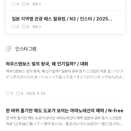
니다..)
0
0
조회
2
일본 지역별 관광 패스 활용법 / N3 / 인스타 / 202509
13
0
0
조회
2
인스타그램
분류 전체보기
주요 글 목록
하우스텐보스 빛의 왕국, 왜 인기일까? / 대화
글 내용
하우스텐보스 빛의 왕국, 왜 인기일까? 일본어 공부 듣기 스크립트 자료 女: ハウス
テンボスのイルミネーションって知ってる？すごくロマンチックなんだよ
ね。 男: ああ、1300万球のLEDが使われてるやつだな。街全体が光に包ま
れるんだよ。 女: 運河沿いのライトアップもきれいで、デートにもぴった
작성시간
0
0
2025. 9. 24.
りなんだよね。 男: そうだな。日本最大級って言われるだけあって、一度
は見てみたいよな。 여자: 하우스텐보스 일루미네이션 알아? 정말 로맨틱하잖아.
남자: 응, 1,300만 개의 LED가 쓰인 거 말이지. 도시 전체가 빛으로 감싸지더라. 여
한 바퀴 돌기만 해도 도쿄가 보이는 야마노테선의 매력 / N-free
자: 운하 주변 조명도 예쁘고, 데이트하기에도 딱 좋잖아. 남자: 맞아. 일본 최대 규모
글 내용
라고 불릴 만해서 꼭 한번 보고 싶어져. 일본어 기본형知ってる → 知る（しる）:
한 바퀴 돌기만 해도 도쿄가 보이는 야마노테선의 매력 일본어 공부 듣기 스크립트
알다包まれる → 包む（つつむ）: 감싸..
자료 「山手線に乗って一周するとね、東京のいろんな顔が一度に見られる
の。 渋谷のにぎやかなスクランブル交差点、新宿の高層ビル、 上野の公