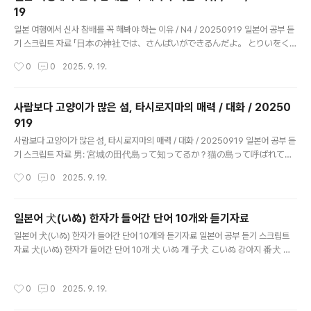
19
름다운 풍경을 구경했습니다. 그곳에서 드문 꽃을 발견하고 친구와 의견을 나누며 사
글 내용
진을 찍을 조건을 고민했습니다. 그 경험을 통해 겉모습에만 얽매이지 않..
일본 여행에서 신사 참배를 꼭 해봐야 하는 이유 / N4 / 20250919 일본어 공부 듣
기 스크립트 자료 「日本の神社では、さんぱいができるんだよ。 とりいをく
ぐると、きもちがしずかになるんだ。 てをあらってから、ほんでんで二回
작성시간
0
0
2025. 9. 19.
おじぎして、 二回手をたたいて、さいごにおじぎするんだ。 おみくじやお
まもりもあって、うれしいんだよね。」 “일본 신사에서는 참배를 할 수 있어요.
토리이를 지나면 마음이 차분해져요. 손을 씻고 본전에서 두 번 절하고 두 번 손뼉 치
사람보다 고양이가 많은 섬, 타시로지마의 매력 / 대화 / 20250
고 마지막에 한 번 절을 해요. 오미쿠지와 오마모리도 있어서 즐거워요.” 「にほんの
919
じんじゃでは、さんぱいができるんだよ。 とりいをくぐると、きもちがし
글 내용
ずかになるんだ。 てをあらってから、ほんでんでにかいおじぎして、 にか
사람보다 고양이가 많은 섬, 타시로지마의 매력 / 대화 / 20250919 일본어 공부 듣
いてをたたいて、さいごにおじぎするんだ。 おみくじやおまもりもあって..
기 스크립트 자료 男: 宮城の田代島って知ってるか？猫の島って呼ばれてる
んだよ。 女: え、本当に？猫がそんなに多いの？ 男: ああ、人口より猫の
작성시간
0
0
2025. 9. 19.
数のほうが多いって言われてる。 女: すごいね！観光で行ったら猫といっ
ぱい遊べそうだよね。 男: そうだな。猫好きにはたまらないスポットなん
だよ。 남자: 미야기현의 타시로지마 알아? 고양이 섬이라고 불려. 여자: 에, 정말?
일본어 犬(いぬ) 한자가 들어간 단어 10개와 듣기자료
고양이가 그렇게 많아? 남자: 그래, 인구보다 고양이가 더 많다고 해. 여자: 대단하다!
글 내용
일본어 犬(いぬ) 한자가 들어간 단어 10개와 듣기자료 일본어 공부 듣기 스크립트
여행 가면 고양이랑 잔뜩 놀 수 있겠네. 남자: 맞아. 고양이 좋아하는 사람한테는 최고
자료 犬(いぬ) 한자가 들어간 단어 10개 犬 いぬ 개 子犬 こいぬ 강아지 番犬 ば
의 장소야. 일본어 기본형知ってる → 知る（しる）: 알다呼ばれてる → 呼ばれ
んけん 집 지키는 개, 파수견 愛犬 あいけん 애완견 野犬 やけん 들개 猟犬 りょ
る（よばれる）: 불..
うけん 사냥개 警察犬 けいさつけん 경찰견 盲導犬 もうどうけん 맹도견, 안내
작성시간
0
0
2025. 9. 19.
견 闘犬 とうけん 투견 牧羊犬 ぼくようけん 목양견, 양치기 개 日本には、愛
犬として子犬を飼う人も多いですが、 番犬や猟犬、牧羊犬のように働く