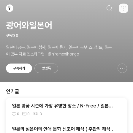
검색하기
티스토리
광어와일본어
구독자
0
일본어 공부, 일본어 청해, 일본어 듣기, 일본어 공부 스크립트, 일본
어 공부 자료 인스타그램 : @hiramenihongo
구독하기
방명록
신고하기 레이어
열기
인기글
일본 벚꽃 시즌에 가장 유명한 장소 / N-Free / 일본어
듣기 테스트
0
0
조회
3
일본의 젊은이의 연애 문화 신조어 해석 ( 주관적 해석입