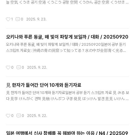
ぶ（ならぶ）: 줄지어 서다見た → 見る..
늘 空気 くうき 공기 空港 くうこう 공항 空間 くうかん 공간 空席 くうせき 빈
자리 空想 くうそう 공상, 상상 空っぽ からっぽ 텅 빔, 비어 있음 空手 からて
가라테 (일본 무술) 空箱 からばこ 빈 상자 真空 しんくう 진공 旅行のために空
작성시간
1
0
2025. 9. 23.
港へ向かう途中、 青い空を見上げて深呼吸をし、新鮮な空気を感じまし
た。 飛行機の中では空席を見つけて座り、友達と将来の空想を語り合い
ました。 その時、子どもの頃に空手を習った経験や、 空間を工夫して遊
오키나와 푸른 동굴, 왜 빛이 파랗게 보일까 / 대화 / 20250920
んだ思い出も話題になり、 持っていた空箱がからっぽなのを見て笑いまし
글 내용
た。 科学好きの友達は真空の実験の話までして、 とても楽しい時間を過
오키나와 푸른 동굴, 왜 빛이 파랗게 보일까 / 대화 / 20250920일본어 공부 듣기
ごしました。 여행을 위해 공항으로 가는 도중 파란 하늘을 올려다보며 깊게 숨을
스크립트 자료女: 沖縄の青の洞窟って知ってる？水の中が全部青く光るん
쉬고 신선한..
だよね。 男: ああ、太陽の光が反射して洞窟の中が青一色になるんだよ
な。 女: きれいすぎて写真で見るより感動するって聞いたよ。 男: そうだ
작성시간
0
0
2025. 9. 22.
よ。シュノーケリングで入ったら、一生の思い出になるんだよ。 한국어 번
역: 여자: 오키나와 푸른 동굴 알아? 물속 전체가 파랗게 빛난대. 남자: 응, 태양빛이
반사돼서 동굴 안이 온통 파랗게 되는 거야. 여자: 사진으로 보는 것보다 훨씬 감동적
見 한자가 들어간 단어 10개와 듣기자료
이라고 들었어. 남자: 맞아. 스노클링으로 들어가면 평생 추억이 된다고 해. 일본어 기
글 내용
본형 知ってる → 知る（しる）: 알다光る（ひかる）: 빛나다反射して → 反
見 한자가 들어간 단어 10개와 듣기자료일본어 공부 듣기 스크립트 자료 見 みる 보
射する（はんしゃする）: 반사하다なる（な..
다 見学 けんがく 견학 見物 けんぶつ 구경 発見 はっけん 발견 意見 いけん 의
견 条件 じょうけん 조건 経験 けいけん 경험 表見 ひょうけん 겉모습, 표면적
으로 보임 見直す みなおす 다시 보다, 재검토하다 見送り みおくり 배웅 旅行で
작성시간
0
0
2025. 9. 22.
お寺を見学したあと、庭の美しい景色を見物しました。 そこで珍しい花
を発見して、友達と意見を交わしながら写真を撮る条件を考えました。
この経験を通して、表見にとらわれず本当の価値を見直す大切さを学
일본 여행에서 신사 참배를 꼭 해봐야 하는 이유 / N4 / 202509
び、 最後には駅で友達を見送りました。 여행에서 절을 견학한 뒤, 정원의 아