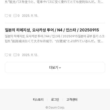
지붕은 눈에도 강하게 지어졌어요. 겨울이 되면 지붕 위에 눈이 쌓여서 마치 그림책
트 「観光パスを使うと、電車やバスに安く乗れてとても便利なんだ。 たと
속 마을 같은 풍경이 ..
えば関西では“関西周遊パス”、北海道では“北海道フリーパス”があるよ。
パスを使えば移動のお金を節約できて、いろいろな場所に行きやすいん
작성시간
0
0
2025. 9. 15.
だ。 それに観光地のチケットが安くなることもあるよ。」 “관광 패스를 쓰면
전철이나 버스를 저렴하게 이용할 수 있어서 아주 편리해. 예를 들어 간사이에는 ‘간
사이 주유 패스’, 홋카이도에는 ‘홋카이도 프리패스’가 있어. 패스를 쓰면 이동 비용을
일본의 히메지성, 오사카성 투어 / N4 / 인스타 / 20250915
절약할 수 있고 여러 장소에 가기 쉬워. 게다가 관광지 티켓이 싸지는 경우도 있어.”
글 내용
일본어 기본형使う（つかう）: 사용하다乗れて → 乗る（のる）: 타다便利だ
일본의 히메지성, 오사카성 투어 / N4 / 인스타 / 20250915일본어 공부 듣기 스크
（べんりだ）: 편리하다行きや..
립트 「姫路城は白くて大きなお城で、“白鷺城”とよばれているんだ。 世界
遺産になっていて、とても大事に守られているんだよ。 お城の中やまわり
を歩くと、きれいでしずかな気持ちになるの。 それから大阪城は豊臣秀
작성시간
0
0
2025. 9. 12.
吉がつくったお城で、今は中が博物館なんだ。 そこでお城のことや昔の
人の話を知ることができるんだよ。 春に行くと、桜の花といっしょにお城
を見ることができて、とてもきれいで楽しいんだ。」 “히메지성은 하얗고 큰
더보기
성으로 ‘백로성’이라고 불려. 세계유산으로 지정돼 있고 아주 소중히 지켜지고 있어.
성 안이나 주변을 걸으면 아름답고 차분한 기분이 들어. 그리고 오사카성은 도요토미
히데요시가 만든 성으로 지금은 안이 박물관이야. 거기서 성의 역사나 옛사람들..
의안내
티스토리
로그인
고객센터
© Daum Corp.